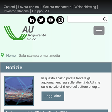
Salta al contenuto principale
Contatti
Lavora con noi
Società trasparente
Whistleblowing
Investor relations
Gruppo GSE
Cerca
Cer
Form di
Toggle
ricerca
navigati
Home
- Sala stampa e multimedia
Notizie
In questo spazio potete trovare gli
aggiornamenti sia sulle attività di AU che
sulle notizie di rilievo del settore energia.
Leggi altro