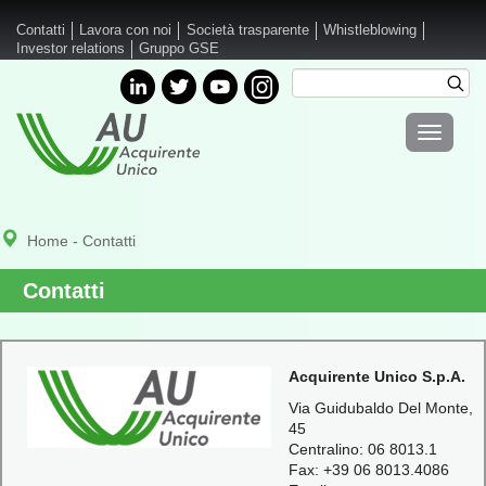
Salta al contenuto principale
Contatti
Lavora con noi
Società trasparente
Whistleblowing
Investor relations
Gruppo GSE
Cerca
Cer
Form di
Toggle
ricerca
navigati
Home
- Contatti
Contatti
Acquirente Unico S.p.A.
Via Guidubaldo Del Monte,
45
Centralino: 06 8013.1
Fax: +39 06 8013.4086