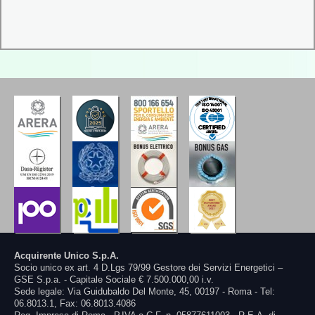
Acquirente Unico S.p.A.
Socio unico ex art. 4 D.Lgs 79/99 Gestore dei Servizi Energetici –
GSE S.p.a. - Capitale Sociale € 7.500.000,00 i.v.
Sede legale: Via Guidubaldo Del Monte, 45, 00197 - Roma - Tel:
06.8013.1, Fax: 06.8013.4086