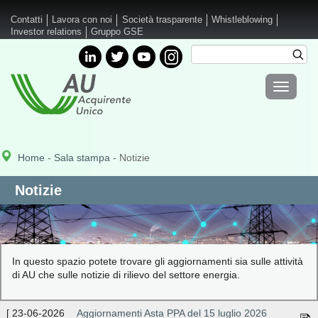
Salta al contenuto principale
Contatti
Lavora con noi
Società trasparente
Whistleblowing
Investor relations
Gruppo GSE
Cerca
Cer
Form di
Toggle
ricerca
navigati
Home
-
Sala stampa
- Notizie
Notizie
In questo spazio potete trovare gli aggiornamenti sia sulle attività
di AU che sulle notizie di rilievo del settore energia.
[
23-06-2026
Aggiornamenti Asta PPA del 15 luglio 2026