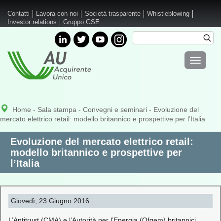
Salta al contenuto principale
Contatti
Lavora con noi
Società trasparente
Whistleblowing
Investor relations
Gruppo GSE
Cerca
Cer
Form di
Toggle
ricerca
navigati
Home
-
Sala stampa
-
Convegni e seminari
- Evoluzione del
mercato elettrico retail: modello britannico e prospettive per l’Italia
Evoluzione del mercato elettrico retail:
modello britannico e prospettive per
l’Italia
Giovedì, 23 Giugno 2016
L’Antitrust (CMA) e l’Autorità per l’Energia (Ofgem) britannici