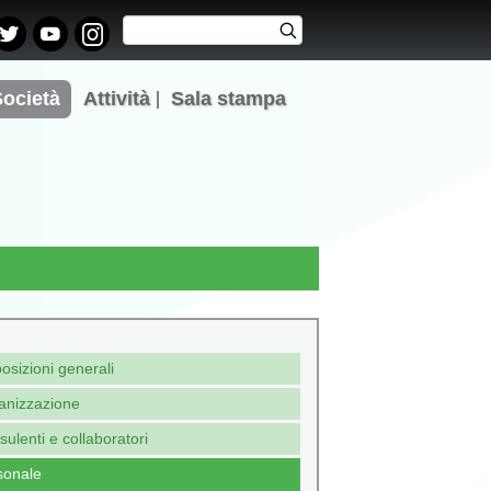
Cerca
Cerca
Form di
ricerca
Società
Attività
Sala stampa
osizioni generali
anizzazione
ulenti e collaboratori
sonale