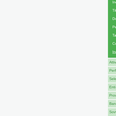
In
Ti
Do
Pe
Ta
Co
In
Atti
Per
Sel
Enti
Pro
Band
Sovv