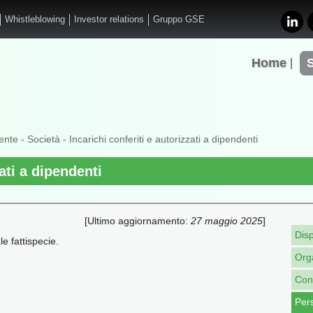
Whistleblowing
Investor relations
Gruppo GSE
Home
ente
-
Società
- Incarichi conferiti e autorizzati a dipendenti
zati a dipendenti
[Ultimo aggiornamento:
27 maggio 2025
]
Disp
le fattispecie.
Org
Cons
Per