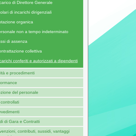
carico di Direttore Generale
tolari di incarichi dirigenziali
tazione organica
rsonale non a tempo indeterminato
ssi di assenza
ntrattazione collettiva
carichi conferiti e autorizzati a dipendenti
vità e procedimenti
formance
ezione del personale
 controllati
vvedimenti
i di Gara e Contratti
enzioni, contributi, sussidi, vantaggi