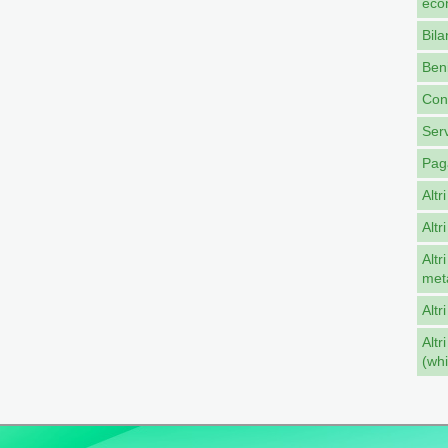
eco
Bila
Beni
Cont
Serv
Pag
Altr
Altr
Altr
met
Altr
Altr
(whi