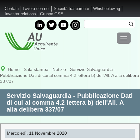
Salta al contenuto principale
Contatti
Lavora con noi
Società trasparente
Whistleblowing
Investor relations
Gruppo GSE
Cerca
Cer
Form di
Toggle
ricerca
navigati
Home
-
Sala stampa
-
Notizie
- Servizio Salvaguardia -
Pubblicazione Dati di cui al comma 4.2 lettera b) dell'All. A alla delibera
337/07
Servizio Salvaguardia - Pubblicazione Dati
di cui al comma 4.2 lettera b) dell'All. A
alla delibera 337/07
Mercoledì, 11 Novembre 2020