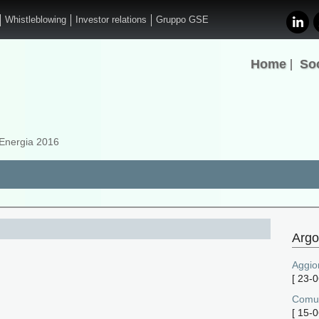
Whistleblowing
Investor relations
Gruppo GSE
Home
So
 Energia 2016
Argo
Aggio
[
23-0
Comun
[
15-0