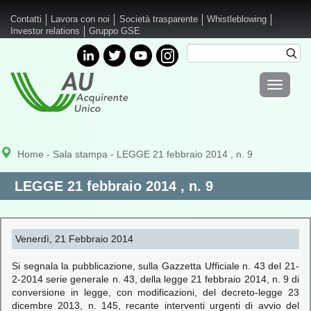
Salta al contenuto principale
Contatti
Lavora con noi
Società trasparente
Whistleblowing
Investor relations
Gruppo GSE
Cerca
Cer
Form di
Toggle
ricerca
navigati
Home
-
Sala stampa
- LEGGE 21 febbraio 2014 , n. 9
LEGGE 21 febbraio 2014 , n. 9
Venerdì, 21 Febbraio 2014
Si segnala la pubblicazione, sulla Gazzetta Ufficiale n. 43 del 21-
2-2014 serie generale n. 43, della legge 21 febbraio 2014, n. 9 di
conversione in legge, con modificazioni, del decreto-legge 23
dicembre 2013, n. 145, recante interventi urgenti di avvio del