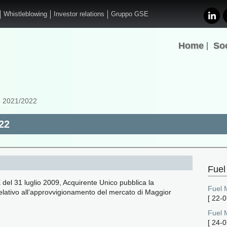
Whistleblowing
Investor relations
Gruppo GSE
Home
So
e 2021/2022
22
Fuel
E del 31 luglio 2009, Acquirente Unico pubblica la
Fuel 
relativo all’approvvigionamento del mercato di Maggior
[
22-0
Fuel 
[
24-0