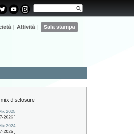
Cerca
Cerca
Form di
ricerca
cietà
Attività
Sala stampa
 mix disclosure
Mix 2025
7-2026
]
Mix 2024
7-2025
]