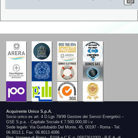
Acquirente Unico S.p.A.
Socio unico ex art. 4 D.Lgs 79/99 Gestore dei Servizi Energetici –
GSE S.p.a. - Capitale Sociale € 7.500.000,00 i.v.
Sede legale: Via Guidubaldo Del Monte, 45, 00197 - Roma - Tel:
06.8013.1, Fax: 06.8013.4086
Reg. Imprese di Roma - P.IVA e C.F. n. 05877611003 - R.E.A. di