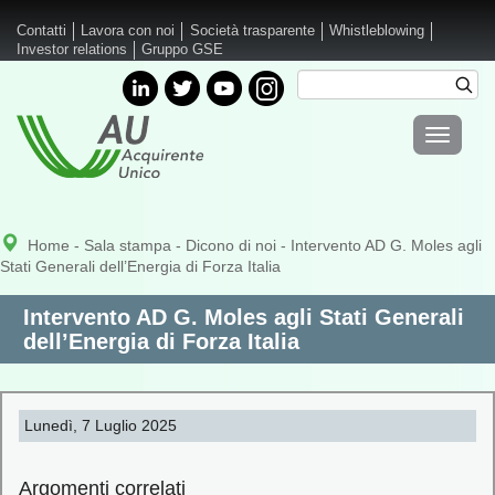
Salta al contenuto principale
Contatti
Lavora con noi
Società trasparente
Whistleblowing
Investor relations
Gruppo GSE
Cerca
Cer
Form di
Toggle
ricerca
navigati
Home
-
Sala stampa
-
Dicono di noi
- Intervento AD G. Moles agli
Stati Generali dell’Energia di Forza Italia
Intervento AD G. Moles agli Stati Generali
dell’Energia di Forza Italia
Lunedì, 7 Luglio 2025
Argomenti correlati