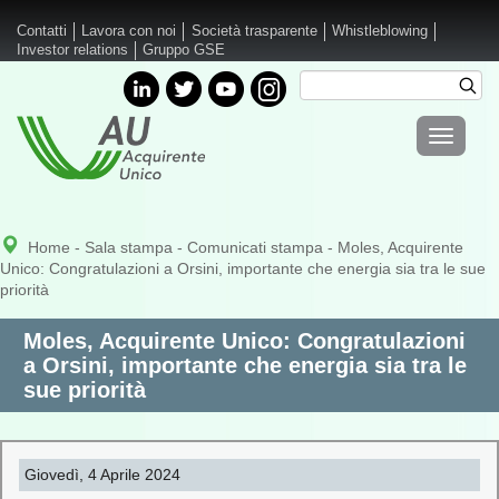
Salta al contenuto principale
Contatti
Lavora con noi
Società trasparente
Whistleblowing
Investor relations
Gruppo GSE
Cerca
Cer
Form di
Toggle
ricerca
navigati
Home
-
Sala stampa
-
Comunicati stampa
- Moles, Acquirente
Unico: Congratulazioni a Orsini, importante che energia sia tra le sue
priorità
Moles, Acquirente Unico: Congratulazioni
a Orsini, importante che energia sia tra le
sue priorità
Giovedì, 4 Aprile 2024