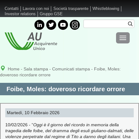
Salta al contenuto principale
Contatti
Lavora con noi
Società trasparente
Whistleblowing
Investor relations
Gruppo GSE
Cerca
Cer
Form di
Toggle
ricerca
navigati
Home
-
Sala stampa
-
Comunicati stampa
- Foibe, Moles:
doveroso ricordare orrore
Foibe, Moles: doveroso ricordare orrore
Martedì, 10 Febbraio 2026
10/02/2026 - “
Oggi è il giorno del ricordo in memoria della
tragedia delle foibe, del dramma degli esuli giuliano-dalmati, delle
violenze perpetrate dal regime di Tito a danno degli italiani. Una