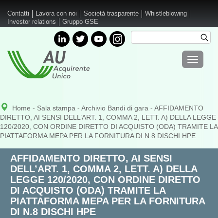
Salta al contenuto principale
Contatti
Lavora con noi
Società trasparente
Whistleblowing
Investor relations
Gruppo GSE
Cerca
Cer
Form di
Toggle
ricerca
navigati
Home
-
Sala stampa
-
Archivio Bandi di gara
- AFFIDAMENTO
DIRETTO, AI SENSI DELL’ART. 1, COMMA 2, LETT. A) DELLA LEGGE
120/2020, CON ORDINE DIRETTO DI ACQUISTO (ODA) TRAMITE LA
PIATTAFORMA MEPA PER LA FORNITURA DI N.8 DISCHI HPE
AFFIDAMENTO DIRETTO, AI SENSI
DELL’ART. 1, COMMA 2, LETT. A) DELLA
LEGGE 120/2020, CON ORDINE DIRETTO
DI ACQUISTO (ODA) TRAMITE LA
PIATTAFORMA MEPA PER LA FORNITURA
DI N.8 DISCHI HPE