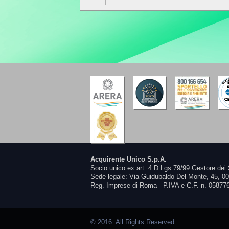
]
Acquirente Unico S.p.A.
Socio unico ex art. 4 D.Lgs 79/99 Gestore dei 
Sede legale: Via Guidubaldo Del Monte, 45, 0
Reg. Imprese di Roma - P.IVA e C.F. n. 05877
© 2016. All Rights Reserved.