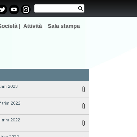
Cerca
Cerca
Form di
ricerca
Società
Attività
Sala stampa
 trim 2023
V trim 2022
I trim 2022
I trim 2022