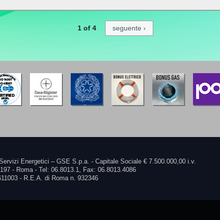
1 of 4
seguente ›
Servizi Energetici – GSE S.p.a. - Capitale Sociale € 7.500.000,00 i.v.
0197 - Roma - Tel: 06.8013.1, Fax: 06.8013.4086
611003 - R.E.A. di Roma n. 932346