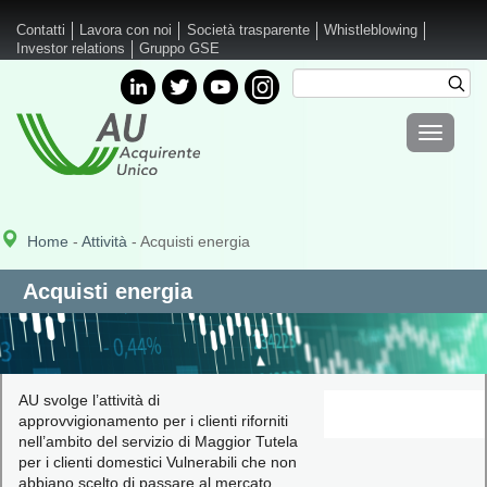
Salta al contenuto principale
Contatti
Lavora con noi
Società trasparente
Whistleblowing
Investor relations
Gruppo GSE
Cerca
Cer
Form di
Toggle
ricerca
navigati
Home
-
Attività
- Acquisti energia
Acquisti energia
AU svolge l’attività di
approvvigionamento per i clienti riforniti
nell’ambito del servizio di Maggior Tutela
per i clienti domestici Vulnerabili che non
abbiano scelto di passare al mercato